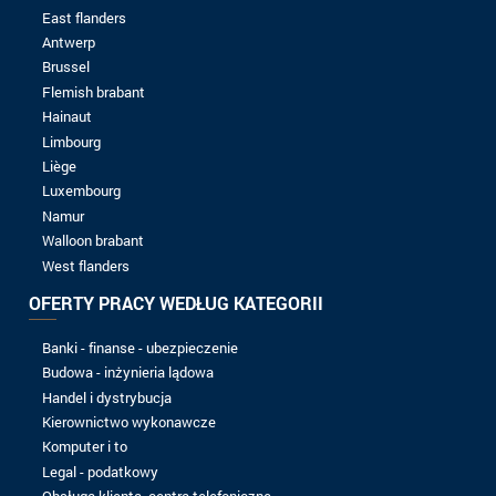
8 do 10 lat
Ponad 10 lat
POZIOM BADAŃ
Bez matrycy
Bac
Bac +1
Bac +2
Bac +3
Bac +4
Bac +5
Spontaniczna aplikacja
J.A.M.S-SRL