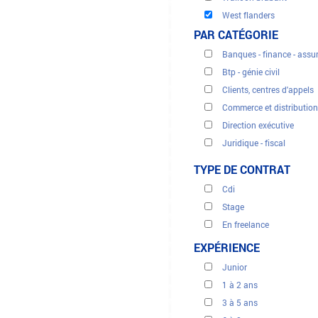
West flanders
PAR CATÉGORIE
Banques - finance - assu
Btp - génie civil
Clients, centres d'appels
Commerce et distribution
Direction exécutive
Juridique - fiscal
Médecine santé
TYPE DE CONTRAT
Ordinateur & it
Cdi
Ressources humaines
Stage
Secrétariats et administr
En freelance
Tourisme
Intérimaire
EXPÉRIENCE
Traduction
Ventes et marketing
Junior
Énergies renouvelables
1 à 2 ans
3 à 5 ans