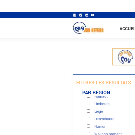
ACCUEI
East flanders
Antwerp
Brussel
FILTRER LES RÉSULTATS
Flemish brabant
PAR RÉGION
Hainaut
Limbourg
Liège
Luxembourg
Namur
Walloon brabant