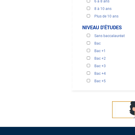
6 à 8 ans
8 à 10 ans
Plus de 10 ans
NIVEAU D'ÉTUDES
Sans baccalauréat
Bac
Bac +1
Bac +2
Bac +3
Bac +4
Bac +5