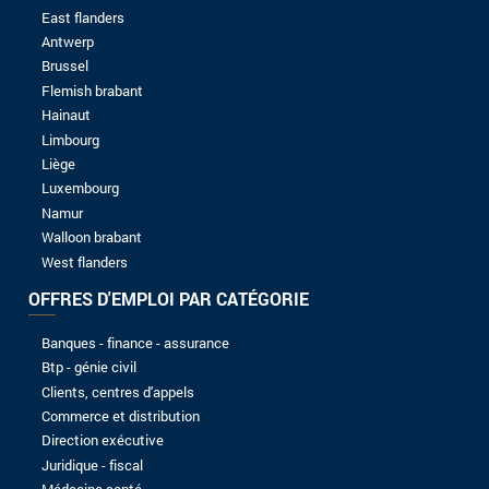
8 à 10 ans
Plus de 10 ans
NIVEAU D'ÉTUDES
Sans baccalauréat
Bac
Bac +1
Bac +2
Bac +3
Bac +4
Bac +5
Candidature spontanée
J.A.M.S-SRL