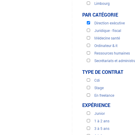
Btp - génie civil
Limbourg
Clients, centres d'appels
Liège
PAR CATÉGORIE
Commerce et distribution
Luxembourg
Direction exécutive
Namur
Juridique - fiscal
Walloon brabant
Médecine santé
West flanders
Ordinateur & it
Ressources humaines
Secrétariats et administr
Tourisme
TYPE DE CONTRAT
Traduction
Cdi
Ventes et marketing
Stage
Énergies renouvelables
En freelance
Intérimaire
EXPÉRIENCE
Junior
1 à 2 ans
3 à 5 ans