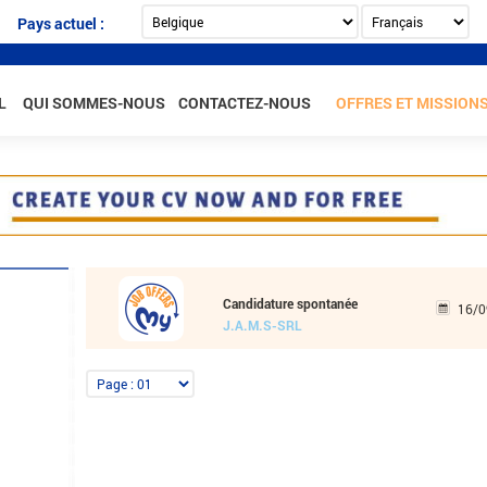
Pays actuel :
L
QUI SOMMES-NOUS
CONTACTEZ-NOUS
OFFRES ET MISSION
Candidature spontanée
16/0
J.A.M.S-SRL
rance