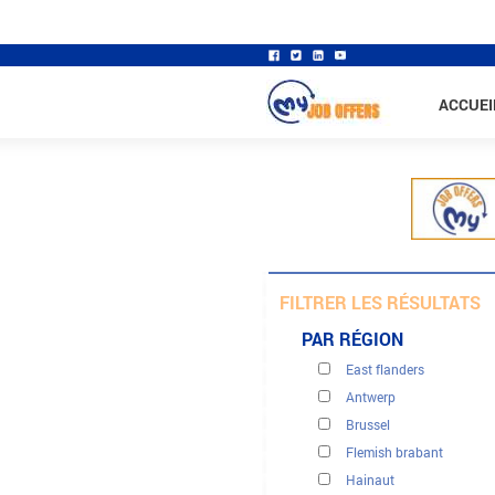
ACCUEI
FILTRER LES RÉSULTATS
PAR RÉGION
East flanders
Antwerp
Brussel
Flemish brabant
Banques - finance - assu
Hainaut