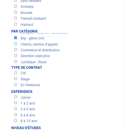
OFFRES ET MISSIONS
FILTRER LES RÉSULTATS
PAR RÉGION
East flanders
Antwerp
Brussel
Flemish brabant
Hainaut
Limbourg
PAR CATÉGORIE
Banques - finance - assurance
Liège