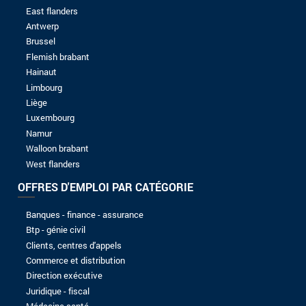
8 à 10 ans
Plus de 10 ans
NIVEAU D'ÉTUDES
Sans baccalauréat
Bac
Bac +1
Bac +2
Bac +3
Bac +4
Bac +5
Candidature spontanée
J.A.M.S-SRL