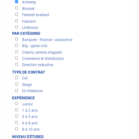
OFFRES ET MISSIONS
FILTRER LES RÉSULTATS
PAR RÉGION
East flanders
Antwerp
Brussel
Flemish brabant
Hainaut
Limbourg
PAR CATÉGORIE
Liège