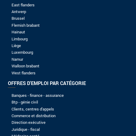
8 à 10 ans
Plus de 10 ans
NIVEAU D'ÉTUDES
Sans baccalauréat
Bac
Bac +1
Bac +2
Bac +3
Bac +4
Bac +5
Candidature spontanée
J.A.M.S-SRL